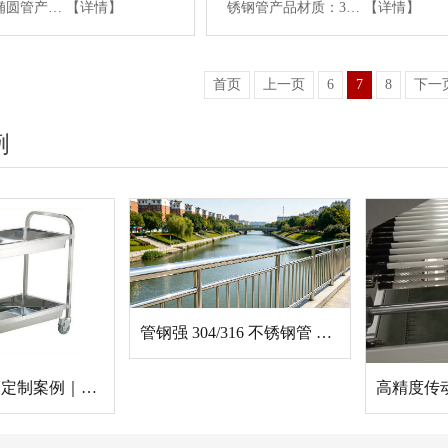
钢椭圆管产…
【详情】
锈钢管产品材质：3…
【详情】
首页
上一页
6
7
8
下一
例
管钢强 304/316 不锈钢管 —— 市政景观护栏批量应用案例
医用不锈钢管定制案例｜管钢强一站式解决医疗床、医用推车管材需求